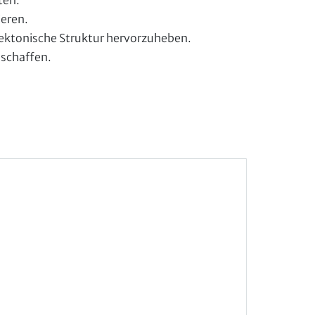
ten.
ieren.
itektonische Struktur hervorzuheben.
schaffen.