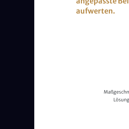
angepasste Bel
aufwerten.
Maßgeschn
Lösun