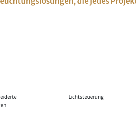
euchtungslösungen, die jedes Projek
eiderte
Lichtsteuerung
gen