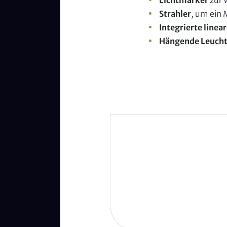
Lichtmarker
zur 
Strahler
, um ein 
Integrierte
linea
Hängende
Leuch