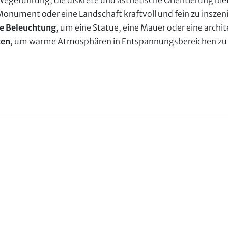
Wegeführung, die diskrete und ästhetische Orientierung bie
Monument oder eine Landschaft kraftvoll und fein zu inszen
re
Beleuchtung
, um eine Statue, eine Mauer oder eine arch
ten
, um warme Atmosphären in Entspannungsbereichen zu 