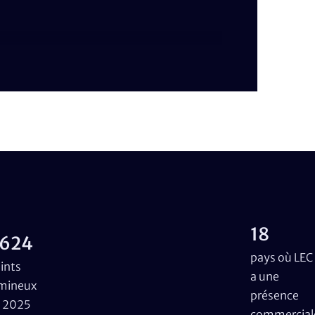
18
624
pays où LEC
ints
a une
mineux
présence
 2025
commercial