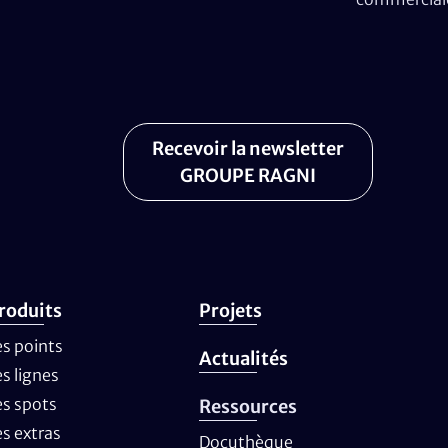
Recevoir la newsletter
GROUPE RAGNI
roduits
Projets
es points
Actualités
es lignes
es spots
Ressources
es extras
Docuthèque