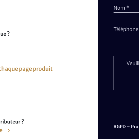
Nom *
Téléphone
gue ?
Veuil
 chaque page produit
ributeur ?
RGPD – Pro
ve