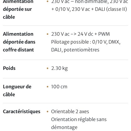
Alimentation
230 V ac – non dimmable, 230 V ac
déportée sur
+ 0/10 V, 230 V ac + DALI (classe II)
câble
Alimentation
230 V ac -> 24 V dc + PWM
déportée dans
Pilotage possible : 0/10 V, DMX,
coffre distant
DALI, potentiomètres
Poids
2.30 kg
Longueur de
100 cm
câble
Caractéristiques
Orientable 2 axes
Orientation réglable sans
démontage