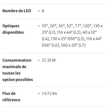
Nombre de LED
8
Optiques
10°, 20°, 36°, 52°, 77°, 120°, 130 x
disponibles
25° (L1), 116 x 44° (L2), 40 x 10°
(L4), 130 x 25° D50° (L5), 116 x 44°
D36° (L6), 100 x 20° (L7)
Consommation
21.35 W
maximale de
toutes les
option possibles
Flux de
1 672 lm
référence