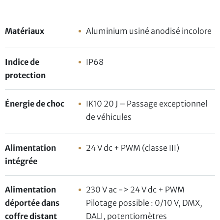
Matériaux
Aluminium usiné anodisé incolore
Indice de
IP68
protection
Énergie de choc
IK10 20 J – Passage exceptionnel
de véhicules
Alimentation
24 V dc + PWM (classe III)
intégrée
Alimentation
230 V ac -> 24 V dc + PWM
déportée dans
Pilotage possible : 0/10 V, DMX,
coffre distant
DALI, potentiomètres