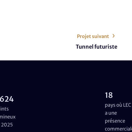
Projet suivant
Tunnel futuriste
18
624
pays où LEC
ints
a une
mineux
présence
 2025
commercial