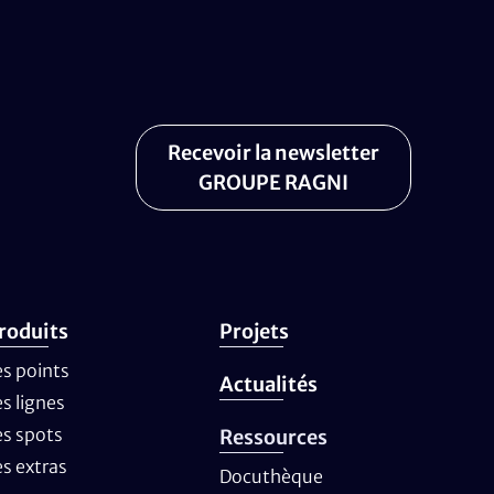
Recevoir la newsletter
GROUPE RAGNI
roduits
Projets
es points
Actualités
es lignes
es spots
Ressources
es extras
Docuthèque