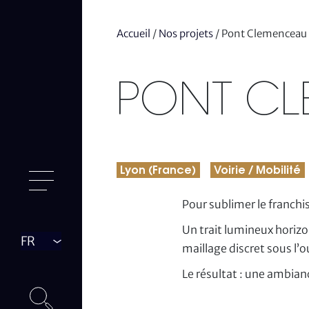
Accueil
/
Nos projets
/
Pont Clemenceau
PONT C
Lyon (France)
Voirie / Mobilité
Pour sublimer le franchi
Un trait lumineux horizo
Langue
maillage discret sous l’
Le résultat : une ambian