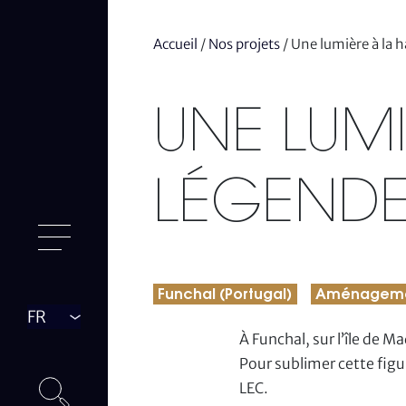
Accueil
/
Nos projets
/
Une lumière à la 
UNE LUMI
LÉGEND
Funchal (Portugal)
Aménageme
Langue
À Funchal, sur l’île de 
Pour sublimer cette figu
LEC.