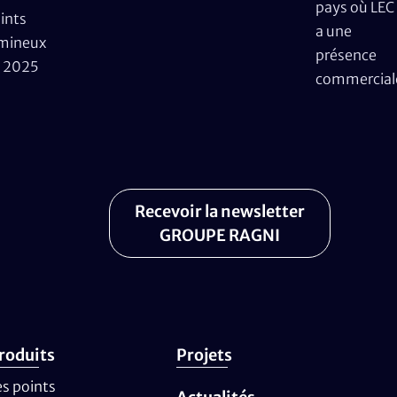
pays où LEC
ints
a une
mineux
présence
 2025
commercial
Recevoir la newsletter
GROUPE RAGNI
roduits
Projets
es points