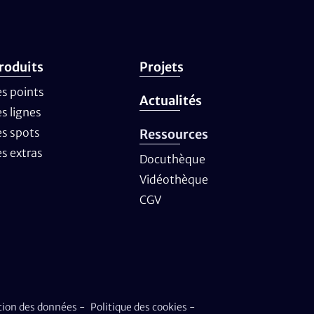
roduits
Projets
es points
Actualités
es lignes
es spots
Ressources
es extras
Docuthèque
Vidéothèque
CGV
ction des données
-
Politique des cookies
-