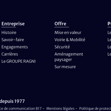
Entreprise
Offre
P
Histoire
Mise en valeur
L
Savoir-faire
Voirie & Mobilité
L
Engagements
Sécurité
L
Carrières
Aménagement
L
paysager
Le GROUPE RAGNI
Sur mesure
 depuis 1977
ce de communication B17
-
Mentions légales
-
Politique de prote